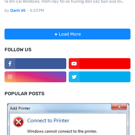
ra khi cài Windows. Hôm nay tôi sẽ hướng dẫn các bạn sửa lỗi…
by
Danh Võ
-
5:23 PM
Load More
FOLLOW US
POPULAR POSTS