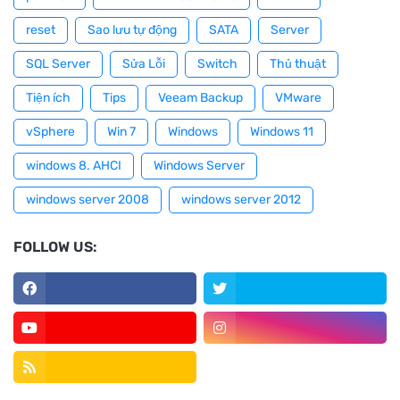
reset
Sao lưu tự động
SATA
Server
SQL Server
Sửa Lỗi
Switch
Thủ thuật
Tiện ích
Tips
Veeam Backup
VMware
vSphere
Win 7
Windows
Windows 11
windows 8. AHCI
Windows Server
windows server 2008
windows server 2012
FOLLOW US: