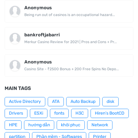
Anonymous
Being run out of casinos is an occupational hazard...
bankroftjabarri
Merkur Casino Review for 2021 | Pros and Cons + Pr...
Anonymous
Casino Site - ₹2500 Bonus + 200 Free Spins No Depo...
MAIN TAGS
Active Directory
ATA
Auto Backup
disk
Drivers
ESXi
fonts
H3C
Hiren’s BootCD
HPE
hướng dẫn
khôi phục
Network
partition
Phần mềm - Softwares
Printer