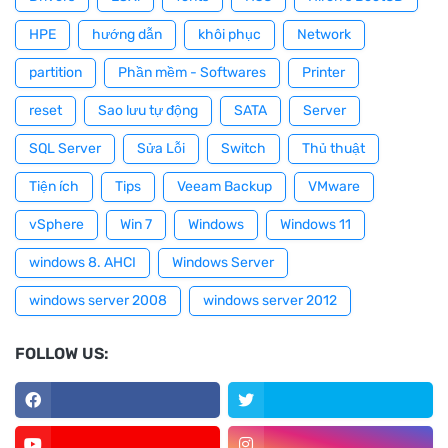
HPE
hướng dẫn
khôi phục
Network
partition
Phần mềm - Softwares
Printer
reset
Sao lưu tự động
SATA
Server
SQL Server
Sửa Lỗi
Switch
Thủ thuật
Tiện ích
Tips
Veeam Backup
VMware
vSphere
Win 7
Windows
Windows 11
windows 8. AHCI
Windows Server
windows server 2008
windows server 2012
FOLLOW US: