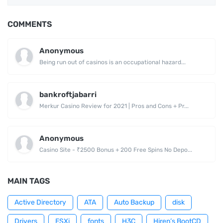
COMMENTS
Anonymous
Being run out of casinos is an occupational hazard...
bankroftjabarri
Merkur Casino Review for 2021 | Pros and Cons + Pr...
Anonymous
Casino Site - ₹2500 Bonus + 200 Free Spins No Depo...
MAIN TAGS
Active Directory
ATA
Auto Backup
disk
Drivers
ESXi
fonts
H3C
Hiren’s BootCD