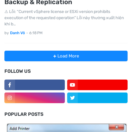
Backup & Replication
⚠️ Lỗi: “Current vSphere license or ESXi version prohibits
execution of the requested operation” Lỗi này thường xuất hiện
khi b…
by
Danh Võ
-
6:18 PM
Load More
FOLLOW US
POPULAR POSTS