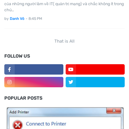
của những người làm về IT( quản trị mạng) và chắc không ít trong
chú…
by
Danh Võ
-
8:45 PM
That is All
FOLLOW US
POPULAR POSTS