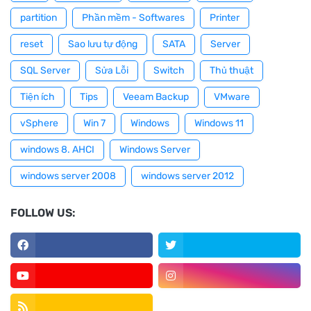
partition
Phần mềm - Softwares
Printer
reset
Sao lưu tự động
SATA
Server
SQL Server
Sửa Lỗi
Switch
Thủ thuật
Tiện ích
Tips
Veeam Backup
VMware
vSphere
Win 7
Windows
Windows 11
windows 8. AHCI
Windows Server
windows server 2008
windows server 2012
FOLLOW US: