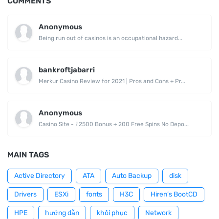
COMMENTS
Anonymous
Being run out of casinos is an occupational hazard...
bankroftjabarri
Merkur Casino Review for 2021 | Pros and Cons + Pr...
Anonymous
Casino Site - ₹2500 Bonus + 200 Free Spins No Depo...
MAIN TAGS
Active Directory
ATA
Auto Backup
disk
Drivers
ESXi
fonts
H3C
Hiren’s BootCD
HPE
hướng dẫn
khôi phục
Network