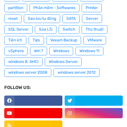
partition
Phần mềm - Softwares
Printer
reset
Sao lưu tự động
SATA
Server
SQL Server
Sửa Lỗi
Switch
Thủ thuật
Tiện ích
Tips
Veeam Backup
VMware
vSphere
Win 7
Windows
Windows 11
windows 8. AHCI
Windows Server
windows server 2008
windows server 2012
FOLLOW US: