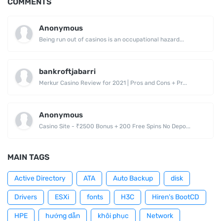
COMMENTS
Anonymous
Being run out of casinos is an occupational hazard...
bankroftjabarri
Merkur Casino Review for 2021 | Pros and Cons + Pr...
Anonymous
Casino Site - ₹2500 Bonus + 200 Free Spins No Depo...
MAIN TAGS
Active Directory
ATA
Auto Backup
disk
Drivers
ESXi
fonts
H3C
Hiren’s BootCD
HPE
hướng dẫn
khôi phục
Network