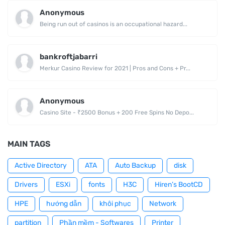
Anonymous
Being run out of casinos is an occupational hazard...
bankroftjabarri
Merkur Casino Review for 2021 | Pros and Cons + Pr...
Anonymous
Casino Site - ₹2500 Bonus + 200 Free Spins No Depo...
MAIN TAGS
Active Directory
ATA
Auto Backup
disk
Drivers
ESXi
fonts
H3C
Hiren’s BootCD
HPE
hướng dẫn
khôi phục
Network
partition
Phần mềm - Softwares
Printer