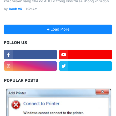
khi chuyển sang chế độ AHCI ở trong Bios thì sẽ không khởi độn…
by
Danh Võ
-
1:39 AM
Load More
FOLLOW US
POPULAR POSTS