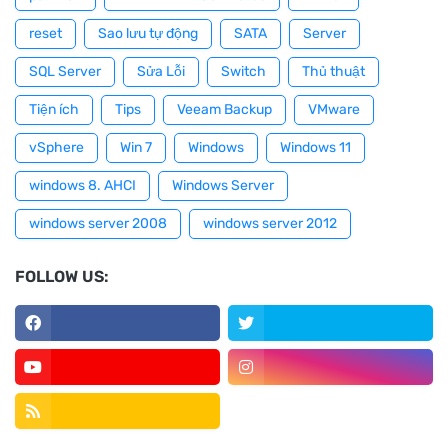
reset
Sao lưu tự động
SATA
Server
SQL Server
Sửa Lỗi
Switch
Thủ thuật
Tiện ích
Tips
Veeam Backup
VMware
vSphere
Win 7
Windows
Windows 11
windows 8. AHCI
Windows Server
windows server 2008
windows server 2012
FOLLOW US: